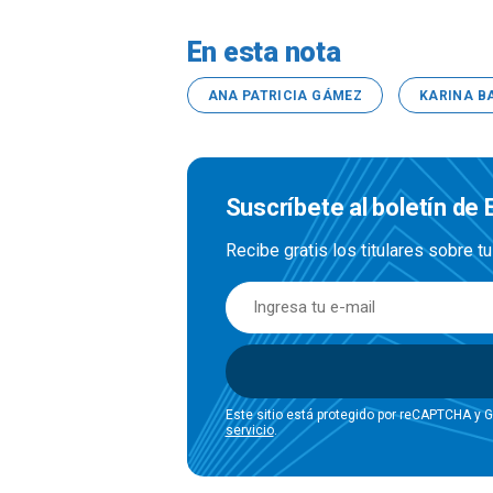
En esta nota
ANA PATRICIA GÁMEZ
KARINA B
Suscríbete al boletín de
Recibe gratis los titulares sobre t
Este sitio está protegido por reCAPTCHA y 
servicio
.