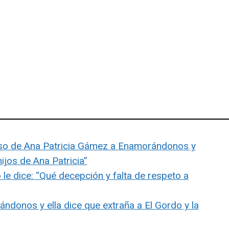
eso de Ana Patricia Gámez a Enamorándonos y
ijos de Ana Patricia”
e dice: “Qué decepción y falta de respeto a
donos y ella dice que extraña a El Gordo y la