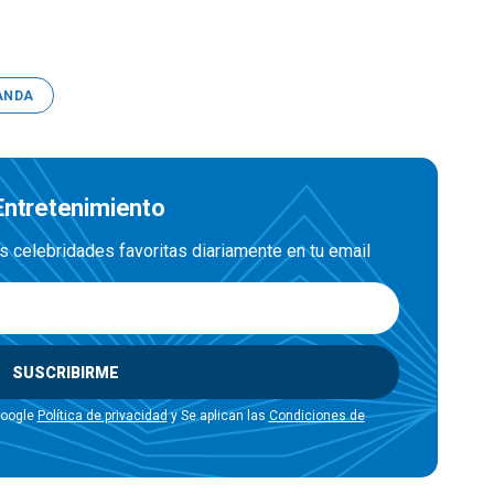
ANDA
 Entretenimiento
us celebridades favoritas diariamente en tu email
SUSCRIBIRME
Google
Política de privacidad
y Se aplican las
Condiciones de