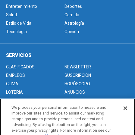
Entretenimiento
Deportes
Salud
Comida
Estilo de Vida
Astrología
Tecnología
Opinión
SERVICIOS
CLASIFICADOS
NEWSLETTER
EMPLEOS
SUSCRIPCIÓN
CLIMA
HORÓSCOPO
LOTERÍA
ANUNCIOS
We process your personal information to measure and
improve our sites and service, to assist our marketing
Acerca de nosotros
campaigns and to provide personalised content and
Advertise with Us/Anuncios
advertising. By clicking the button on the right, you can
exercise your privacy rights. For more information see our
Politica de Privacidad