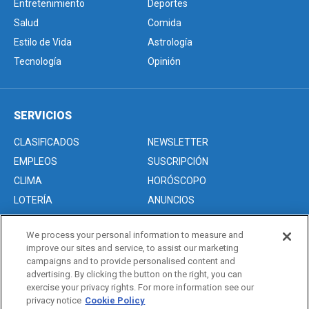
Entretenimiento
Deportes
Salud
Comida
Estilo de Vida
Astrología
Tecnología
Opinión
SERVICIOS
CLASIFICADOS
NEWSLETTER
EMPLEOS
SUSCRIPCIÓN
CLIMA
HORÓSCOPO
LOTERÍA
ANUNCIOS
We process your personal information to measure and
improve our sites and service, to assist our marketing
Acerca de nosotros
campaigns and to provide personalised content and
Advertise with Us/Anuncios
advertising. By clicking the button on the right, you can
exercise your privacy rights. For more information see our
Politica de Privacidad
privacy notice
Cookie Policy