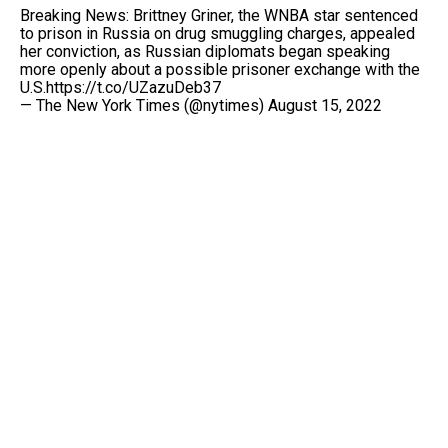
Breaking News: Brittney Griner, the WNBA star sentenced
to prison in Russia on drug smuggling charges, appealed
her conviction, as Russian diplomats began speaking
more openly about a possible prisoner exchange with the
U.S.
https://t.co/UZazuDeb37
— The New York Times (@nytimes)
August 15, 2022