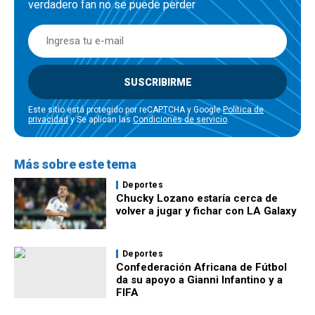
verdadero fan no se puede perder
SUSCRIBIRME
Este sitio está protegido por reCAPTCHA y Google
Política de
privacidad
y Se aplican las
Condiciones de servicio
.
Más sobre este tema
Deportes
Chucky Lozano estaría cerca de
volver a jugar y fichar con LA Galaxy
Deportes
Confederación Africana de Fútbol
da su apoyo a Gianni Infantino y a
FIFA