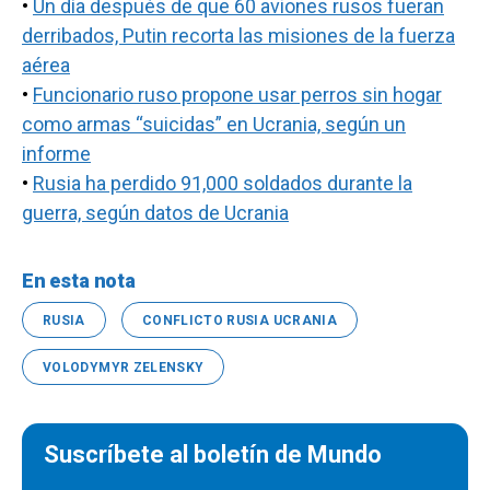
•
Un día después de que 60 aviones rusos fueran
derribados, Putin recorta las misiones de la fuerza
aérea
•
Funcionario ruso propone usar perros sin hogar
como armas “suicidas” en Ucrania, según un
informe
•
Rusia ha perdido 91,000 soldados durante la
guerra, según datos de Ucrania
En esta nota
RUSIA
CONFLICTO RUSIA UCRANIA
VOLODYMYR ZELENSKY
Suscríbete al boletín de Mundo