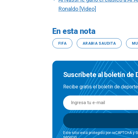
Ronaldo [Video]
En esta nota
FIFA
ARABIA SAUDITA
MU
Suscríbete al boletín de
Recibe gratis el boletín de deport
Este sitio está protegido por reCAPTCHA y 
servicio
.