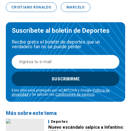
CRISTIANO RONALDO
MARCELO
Suscríbete al boletín de Deportes
Recibe gratis el boletín de deportes que un
verdadero fan no se puede perder
SUSCRIBIRME
Este sitio está protegido por reCAPTCHA y Google
Política de
privacidad
y Se aplican las
Condiciones de servicio
.
Más sobre este tema
Deportes
Nuevo escándalo salpica a Infantino: