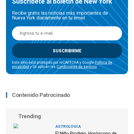
Suscríbete al boletín de New York
Recibe gratis las noticias más importantes de
Nueva York diariamente en tu email
SUSCRIBIRME
Este sitio está protegido por reCAPTCHA y Google
Política de
privacidad
y Se aplican las
Condiciones de servicio
.
Contenido Patrocinado
Trending
ASTROLOGÍA
El Niño Prodigio: Horóscopo de