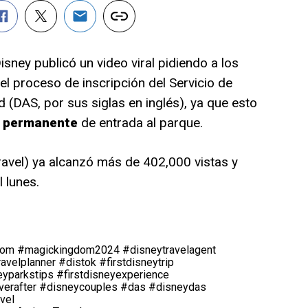
isney publicó un video viral pidiendo a los
 el proceso de inscripción del Servicio de
 (DAS, por sus siglas en inglés), ya que esto
n permanente
de entrada al parque.
avel) ya alcanzó más de 402,000 vistas y
 lunes.
dom
#magickingdom2024
#disneytravelagent
avelplanner
#distok
#firstdisneytrip
yparkstips
#firstdisneyexperience
verafter
#disneycouples
#das
#disneydas
vel