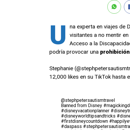
U
na experta en viajes de D
visitantes a no mentir en
Acceso a la Discapacidad
podría provocar una
prohibició
Stephanie (@stephpetersautismtr
12,000 likes en su TikTok hasta el
@stephpetersautismtravel
Banned from Disney
#magicking
#disneyvacationplanner
#disneytr
#disneyworldtipsandtricks
#disne
#firstdisneycountdown
#happilye
#daspass
#stephpetersautismtra