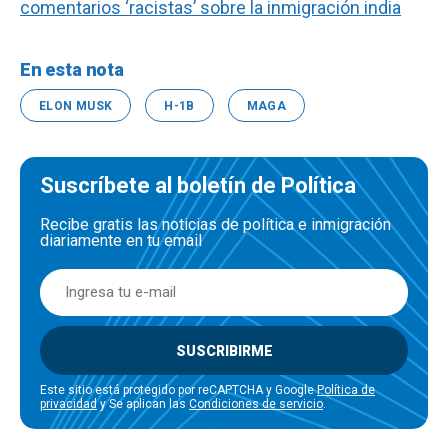
comentarios ‘racistas’ sobre la inmigración india
En esta nota
ELON MUSK
H-1B
MAGA
Suscríbete al boletín de Política
Recibe gratis las noticias de política e inmigración
diariamente en tu email
SUSCRIBIRME
Este sitio está protegido por reCAPTCHA y Google
Política de
privacidad
y Se aplican las
Condiciones de servicio
.