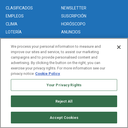
CLASIFICADOS
NEWSLETTER
EMPLEOS
SUSCRIPCIÓN
CLIMA
HORÓSCOPO
LOTERÍA
ANUNCIOS
We process your personal information to measure and
improve our sites and service, to assist our marketing
Acerca de nosotros
campaigns and to provide personalised content and
Advertise with Us/Anuncios
advertising. By clicking the button on the right, you can
exercise your privacy rights. For more information see our
Politica de Privacidad
privacy notice
Cookie Policy
Editorial Guidelines
Your Privacy Rights
Sitemap
Reject All
Copyright © 2026. All rights reserved
Accept Cookies