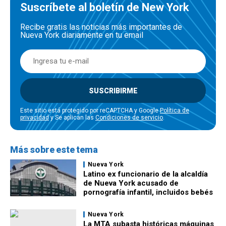
Suscríbete al boletín de New York
Recibe gratis las noticias más importantes de
Nueva York diariamente en tu email
SUSCRIBIRME
Este sitio está protegido por reCAPTCHA y Google
Política de
privacidad
y Se aplican las
Condiciones de servicio
.
Más sobre este tema
Nueva York
Latino ex funcionario de la alcaldía
de Nueva York acusado de
pornografía infantil, incluidos bebés
Nueva York
La MTA subasta históricas máquinas