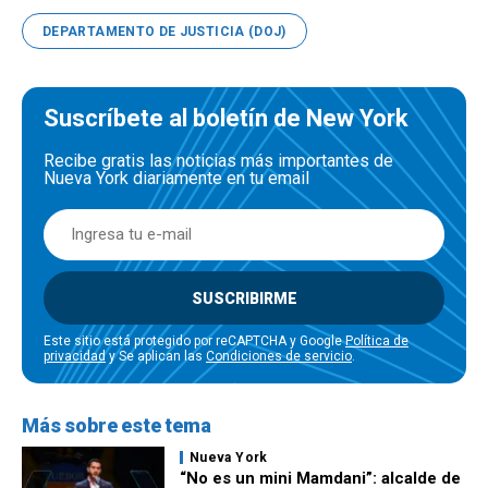
DEPARTAMENTO DE JUSTICIA (DOJ)
Suscríbete al boletín de New York
Recibe gratis las noticias más importantes de
Nueva York diariamente en tu email
SUSCRIBIRME
Este sitio está protegido por reCAPTCHA y Google
Política de
privacidad
y Se aplican las
Condiciones de servicio
.
Más sobre este tema
Nueva York
“No es un mini Mamdani”: alcalde de