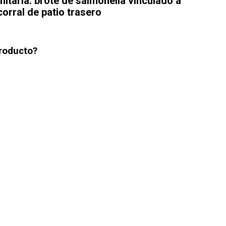
nitaria: brote de salmonella vinculado a
orral de patio trasero
producto?