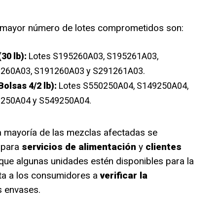
l mayor número de lotes comprometidos son:
30 lb):
Lotes S195260A03, S195261A03,
260A03, S191260A03 y S291261A03.
olsas 4/2 lb):
Lotes S550250A04, S149250A04,
250A04 y S549250A04.
a mayoría de las mezclas afectadas se
 para
servicios de alimentación
y
clientes
 que algunas unidades estén disponibles para la
nsta a los consumidores a
verificar la
 envases.