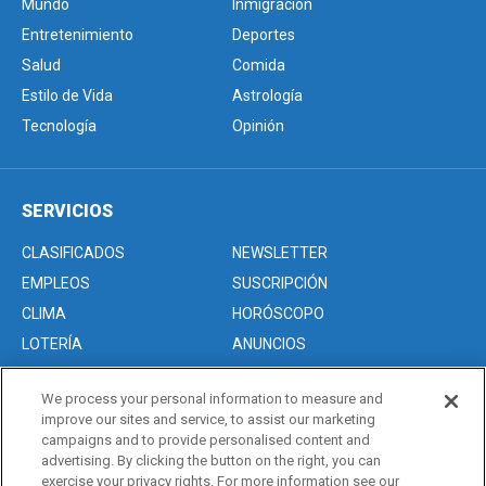
Mundo
Inmigración
Entretenimiento
Deportes
Salud
Comida
Estilo de Vida
Astrología
Tecnología
Opinión
SERVICIOS
CLASIFICADOS
NEWSLETTER
EMPLEOS
SUSCRIPCIÓN
CLIMA
HORÓSCOPO
LOTERÍA
ANUNCIOS
We process your personal information to measure and
improve our sites and service, to assist our marketing
Acerca de nosotros
campaigns and to provide personalised content and
Advertise with Us/Anuncios
advertising. By clicking the button on the right, you can
exercise your privacy rights. For more information see our
Politica de Privacidad