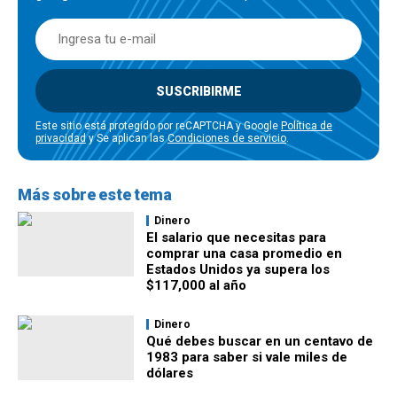
SUSCRIBIRME
Este sitio está protegido por reCAPTCHA y Google
Política de
privacidad
y Se aplican las
Condiciones de servicio
.
Más sobre este tema
Dinero
El salario que necesitas para
comprar una casa promedio en
Estados Unidos ya supera los
$117,000 al año
Dinero
Qué debes buscar en un centavo de
1983 para saber si vale miles de
dólares