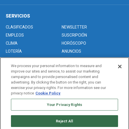
SERVICIOS
CLASIFICADOS
NEWSLETTER
EMPLEOS
SUSCRIPCIÓN
CLIMA
HORÓSCOPO
LOTERÍA
ANUNCIOS
We process your personal information to measure and
improve our sites and service, to assist our marketing
Acerca de nosotros
campaigns and to provide personalised content and
Advertise with Us/Anuncios
advertising. By clicking the button on the right, you can
exercise your privacy rights. For more information see our
Politica de Privacidad
privacy notice
Cookie Policy
Editorial Guidelines
Sitemap
Your Privacy Rights
Reject All
Copyright © 2026. All rights reserved