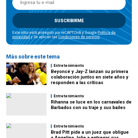
SUSCRIBIRME
Este sitio está protegido por reCAPTCHA y Google
Política de
privacidad
y Se aplican las
Condiciones de servicio
.
Más sobre este tema
Entretenimiento
Beyoncé y Jay-Z lanzan su primera
colaboración juntos en siete años y
responden a las críticas
Entretenimiento
Rihanna se luce en los carnavales de
Barbados con su traje y sus bailes
Entretenimiento
Brad Pitt pide a un juez que obligue
a Angelina Jolie a entregar sus