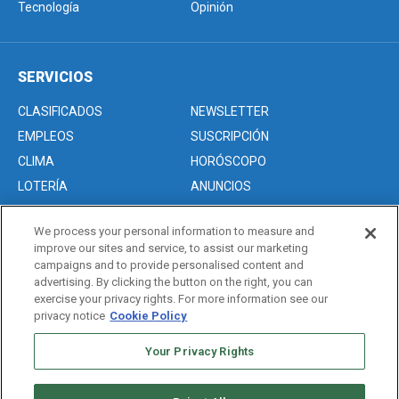
Tecnología
Opinión
SERVICIOS
CLASIFICADOS
NEWSLETTER
EMPLEOS
SUSCRIPCIÓN
CLIMA
HORÓSCOPO
LOTERÍA
ANUNCIOS
We process your personal information to measure and
improve our sites and service, to assist our marketing
Acerca de nosotros
campaigns and to provide personalised content and
Advertise with Us/Anuncios
advertising. By clicking the button on the right, you can
exercise your privacy rights. For more information see our
Politica de Privacidad
privacy notice
Cookie Policy
Editorial Guidelines
Sitemap
Your Privacy Rights