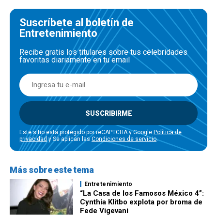
Suscríbete al boletín de
Entretenimiento
Recibe gratis los titulares sobre tus celebridades
favoritas diariamente en tu email
SUSCRIBIRME
Este sitio está protegido por reCAPTCHA y Google
Política de
privacidad
y Se aplican las
Condiciones de servicio
.
Más sobre este tema
Entretenimiento
“La Casa de los Famosos México 4”:
Cynthia Klitbo explota por broma de
Fede Vigevani