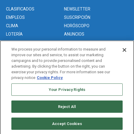
CLASIFICADOS
NEWSLETTER
EMPLEOS
SUSCRIPCIÓN
CLIMA
HORÓSCOPO
LOTERÍA
ANUNCIOS
We process your personal information to measure and
improve our sites and service, to assist our marketing
Acerca de nosotros
campaigns and to provide personalised content and
Advertise with Us/Anuncios
advertising. By clicking the button on the right, you can
exercise your privacy rights. For more information see our
Politica de Privacidad
privacy notice
Cookie Policy
Editorial Guidelines
Your Privacy Rights
Sitemap
Reject All
Copyright © 2026. All rights reserved
Accept Cookies