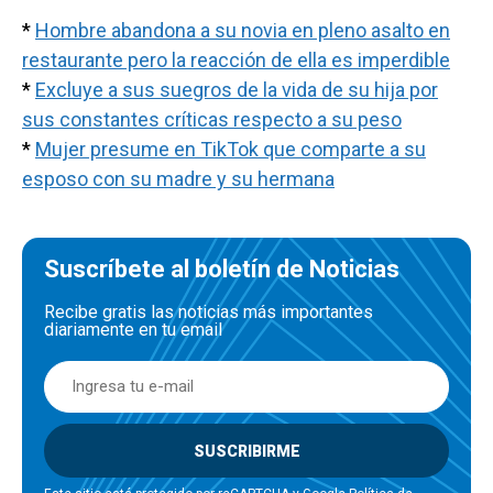
*
Hombre abandona a su novia en pleno asalto en
restaurante pero la reacción de ella es imperdible
*
Excluye a sus suegros de la vida de su hija por
sus constantes críticas respecto a su peso
*
Mujer presume en TikTok que comparte a su
esposo con su madre y su hermana
Suscríbete al boletín de Noticias
Recibe gratis las noticias más importantes
diariamente en tu email
SUSCRIBIRME