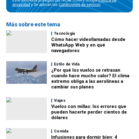
Este sitio está protegido por reCAPTCHA y Google
Política de
privacidad
y Se aplican las
Condiciones de servicio
.
Más sobre este tema
Tecnología
Cómo hacer videollamadas desde
WhatsApp Web y en qué
navegadores
Estilo de Vida
¿Por qué los vuelos se retrasan
cuando hace mucho calor? El clima
extremo obliga a las aerolíneas a
cambiar sus planes
Viajes
Vuelos con millas: los errores que
pueden hacerte perder cientos de
dólares
Comida
Infusiones para dormir bien: 4