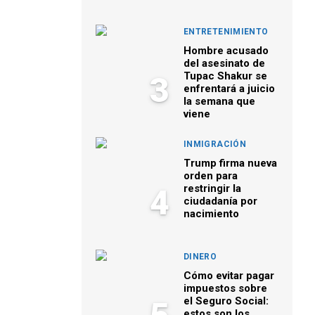
ENTRETENIMIENTO
Hombre acusado
del asesinato de
Tupac Shakur se
3
enfrentará a juicio
la semana que
viene
INMIGRACIÓN
Trump firma nueva
orden para
restringir la
4
ciudadanía por
nacimiento
DINERO
Cómo evitar pagar
impuestos sobre
el Seguro Social:
estos son los