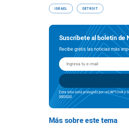
ISRAEL
DETROIT
Suscríbete al boletín de 
Recibe gratis las noticias más imp
Este sitio está protegido por reCAPTCHA y 
servicio
.
Más sobre este tema