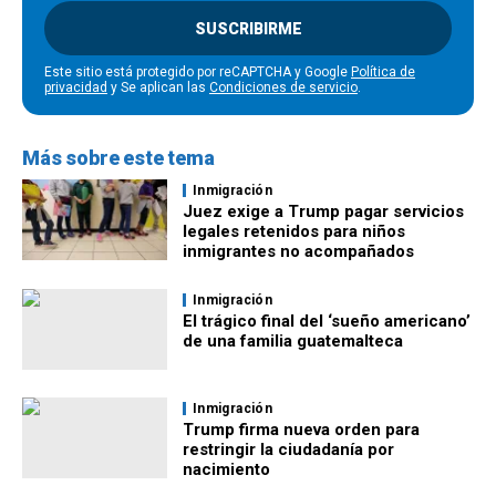
SUSCRIBIRME
Este sitio está protegido por reCAPTCHA y Google
Política de
privacidad
y Se aplican las
Condiciones de servicio
.
Más sobre este tema
Inmigración
Juez exige a Trump pagar servicios
legales retenidos para niños
inmigrantes no acompañados
Inmigración
El trágico final del ‘sueño americano’
de una familia guatemalteca
Inmigración
Trump firma nueva orden para
restringir la ciudadanía por
nacimiento