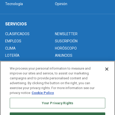
Tecnología
Opinión
SERVICIOS
CLASIFICADOS
NEWSLETTER
EMPLEOS
SUSCRIPCIÓN
CLIMA
HORÓSCOPO
LOTERÍA
ANUNCIOS
We process your personal information to measure and
improve our sites and service, to assist our marketing
Acerca de nosotros
campaigns and to provide personalised content and
Advertise with Us/Anuncios
advertising. By clicking the button on the right, you can
exercise your privacy rights. For more information see our
Politica de Privacidad
privacy notice
Cookie Policy
Editorial Guidelines
Your Privacy Rights
Sitemap