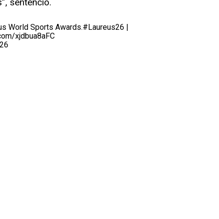
”, sentenció.
us World Sports Awards.
#Laureus26
|
r.com/xjdbua8aFC
026