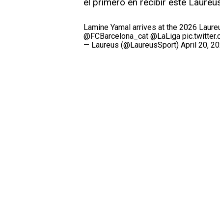
el primero en recibir este Laureus
Lamine Yamal arrives at the 2026 Laure
@FCBarcelona_cat
@LaLiga
pic.twitte
— Laureus (@LaureusSport)
April 20, 2