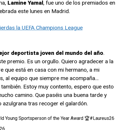
ona,
Lamine Yamal
, fue uno de los premiados en
lebrada este lunes en Madrid.
pierdas la UEFA Champions League
ejor deportista joven del mundo del año
.
te premio. Es un orgullo. Quiero agradecer a la
re que está en casa con mi hermano, a mi
os, al equipo que siempre me acompaña…
z) también. Estoy muy contento, espero que esto
 mucho camino. Que paséis una buena tarde y
o azulgrana tras recoger el galardón.
ld Young Sportsperson of the Year Award 🏆
#Laureus26
026