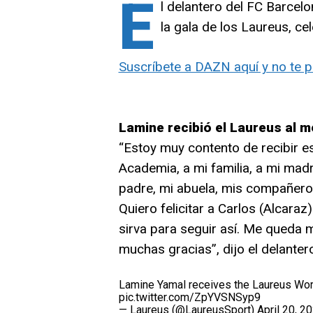
E
l delantero del FC Barcel
la gala de los Laureus, ce
Suscríbete a DAZN aquí y no te 
Lamine recibió el Laureus al m
“Estoy muy contento de recibir es
Academia, a mi familia, a mi mad
padre, mi abuela, mis compañer
Quiero felicitar a Carlos (Alcara
sirva para seguir así. Me queda
muchas gracias”, dijo el delanter
Lamine Yamal receives the Laureus Wor
pic.twitter.com/ZpYVSNSyp9
— Laureus (@LaureusSport)
April 20, 2