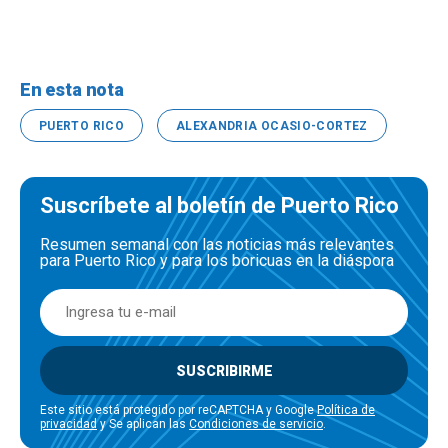
En esta nota
PUERTO RICO
ALEXANDRIA OCASIO-CORTEZ
Suscríbete al boletín de Puerto Rico
Resumen semanal con las noticias más relevantes
para Puerto Rico y para los boricuas en la diáspora
SUSCRIBIRME
Este sitio está protegido por reCAPTCHA y Google
Política de
privacidad
y Se aplican las
Condiciones de servicio
.