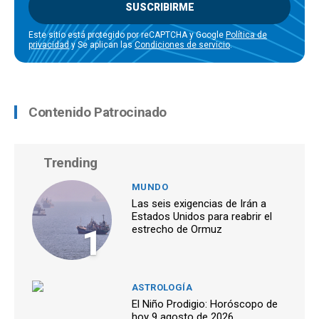
SUSCRIBIRME
Este sitio está protegido por reCAPTCHA y Google
Política de
privacidad
y Se aplican las
Condiciones de servicio
.
Contenido Patrocinado
Trending
MUNDO
Las seis exigencias de Irán a
Estados Unidos para reabrir el
1
estrecho de Ormuz
ASTROLOGÍA
El Niño Prodigio: Horóscopo de
hoy 9 agosto de 2026