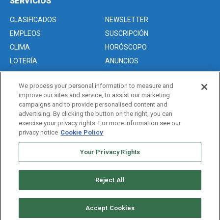
SERVICIOS
CLASIFICADOS
NEWSLETTER
EMPLEOS
SUSCRIPCIÓN
CLIMA
HORÓSCOPO
LOTERÍA
ANUNCIOS
We process your personal information to measure and
improve our sites and service, to assist our marketing
Acerca de nosotros
campaigns and to provide personalised content and
Advertise with Us/Anuncios
advertising. By clicking the button on the right, you can
exercise your privacy rights. For more information see our
Politica de Privacidad
privacy notice
Cookie Policy
Editorial Guidelines
Sitemap
Your Privacy Rights
Reject All
Copyright © 2026. All rights reserved
Accept Cookies