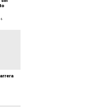
 sin
to
16
arrera