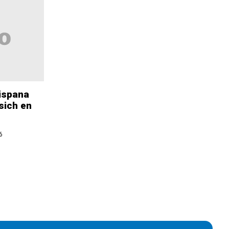
ispana
sich en
6