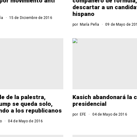
 por movimiento anti
compañero de fórmula,
descartar a un candida
hispano
ía
15 de Diciembre de 2016
por
María Peña
09 de Mayo de 20
e de la palestra,
Kasich abandonará la c
ump se queda solo,
presidencial
do a los republicanos
por
EFE
04 de Mayo de 2016
ro
04 de Mayo de 2016