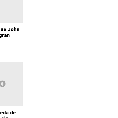
que John
gran
eda de