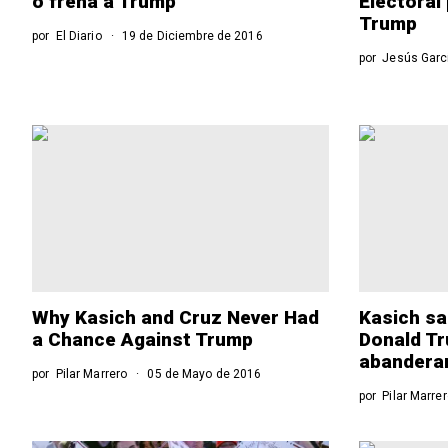
o frena a Trump
Electoral
Trump
por
El Diario
19 de Diciembre de 2016
por
Jesús Garc
Why Kasich and Cruz Never Had
Kasich sal
a Chance Against Trump
Donald Tr
abanderan
por
Pilar Marrero
05 de Mayo de 2016
por
Pilar Marre