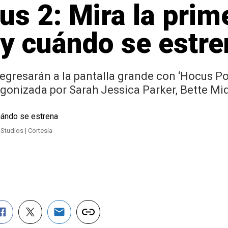
s 2: Mira la prim
a y cuándo se estr
gresarán a la pantalla grande con ‘Hocus Po
tagonizada por Sarah Jessica Parker, Bette Mi
 Studios | Cortesía