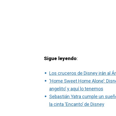
Sigue leyendo
:
Los cruceros de Disney irán al Á
‘Home Sweet Home Alone’: Disney 
angelito’ y aquí lo tenemos
Sebastián Yatra cumple un sueño: 
la cinta ‘Encanto’ de Disney