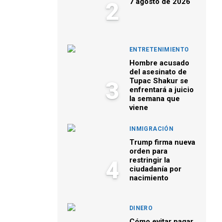
7 agosto de 2026
2
ENTRETENIMIENTO
Hombre acusado
del asesinato de
Tupac Shakur se
3
enfrentará a juicio
la semana que
viene
INMIGRACIÓN
Trump firma nueva
orden para
restringir la
4
ciudadanía por
nacimiento
DINERO
Cómo evitar pagar