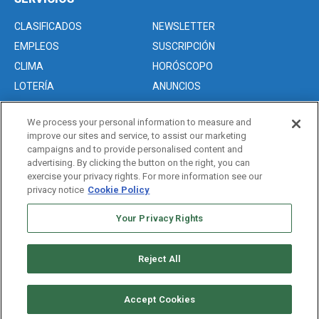
CLASIFICADOS
NEWSLETTER
EMPLEOS
SUSCRIPCIÓN
CLIMA
HORÓSCOPO
LOTERÍA
ANUNCIOS
We process your personal information to measure and
improve our sites and service, to assist our marketing
Acerca de nosotros
campaigns and to provide personalised content and
Advertise with Us/Anuncios
advertising. By clicking the button on the right, you can
exercise your privacy rights. For more information see our
Politica de Privacidad
privacy notice
Cookie Policy
Editorial Guidelines
Sitemap
Your Privacy Rights
Reject All
Copyright © 2026. All rights reserved
Accept Cookies