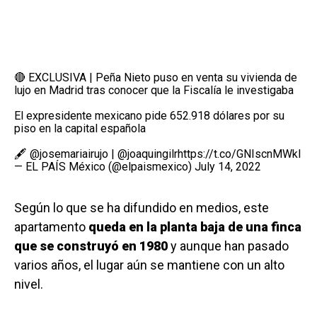
🔴 EXCLUSIVA | Peña Nieto puso en venta su vivienda de
lujo en Madrid tras conocer que la Fiscalía le investigaba
El expresidente mexicano pide 652.918 dólares por su
piso en la capital española
🖋️
@josemariairujo
|
@joaquingilr
https://t.co/GNIscnMWkI
— EL PAÍS México (@elpaismexico)
July 14, 2022
Según lo que se ha difundido en medios, este
apartamento
queda en la planta baja de una finca
que se construyó en 1980
y aunque han pasado
varios años, el lugar aún se mantiene con un alto
nivel.