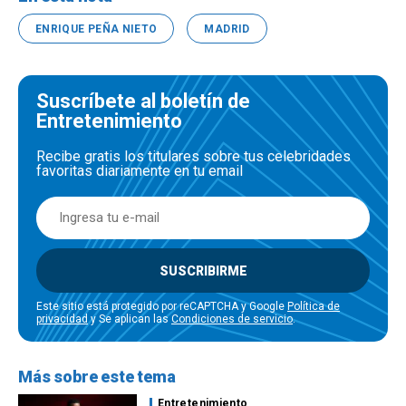
ENRIQUE PEÑA NIETO
MADRID
Suscríbete al boletín de
Entretenimiento
Recibe gratis los titulares sobre tus celebridades
favoritas diariamente en tu email
SUSCRIBIRME
Este sitio está protegido por reCAPTCHA y Google
Política de
privacidad
y Se aplican las
Condiciones de servicio
.
Más sobre este tema
Entretenimiento