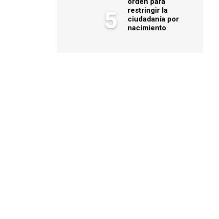
orden para
restringir la
5
ciudadanía por
nacimiento