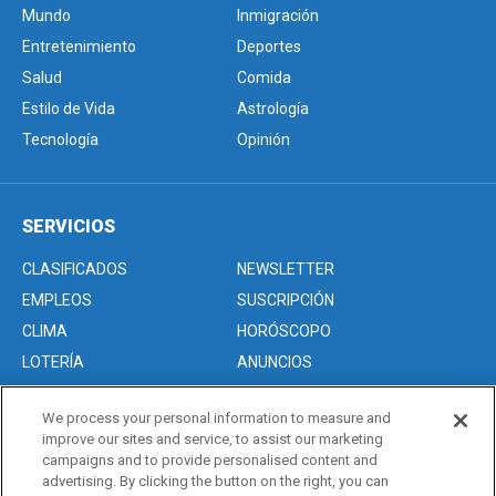
Mundo
Inmigración
Entretenimiento
Deportes
Salud
Comida
Estilo de Vida
Astrología
Tecnología
Opinión
SERVICIOS
CLASIFICADOS
NEWSLETTER
EMPLEOS
SUSCRIPCIÓN
CLIMA
HORÓSCOPO
LOTERÍA
ANUNCIOS
We process your personal information to measure and
improve our sites and service, to assist our marketing
Acerca de nosotros
campaigns and to provide personalised content and
Advertise with Us/Anuncios
advertising. By clicking the button on the right, you can