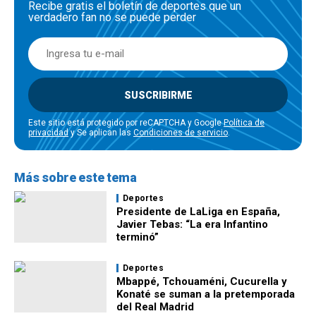
Recibe gratis el boletín de deportes que un
verdadero fan no se puede perder
SUSCRIBIRME
Este sitio está protegido por reCAPTCHA y Google
Política de
privacidad
y Se aplican las
Condiciones de servicio
.
Más sobre este tema
Deportes
Presidente de LaLiga en España,
Javier Tebas: “La era Infantino
terminó”
Deportes
Mbappé, Tchouaméni, Cucurella y
Konaté se suman a la pretemporada
del Real Madrid