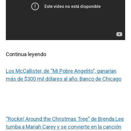
Continua leyendo
Los McCallister, de “Mi Pobre Angelito”, ganarían
más de $300 mil dólares al año: Banco de Chicago
“Rockin’ Around the Christmas Tree” de Brenda Lee
tumba a Mariah Carey y se convierte en la canción