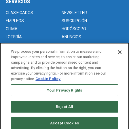
SERVICIOS
CLASIFICADOS
NEWSLETTER
EMPLEOS
SUSCRIPCIÓN
CLIMA
HORÓSCOPO
LOTERÍA
ANUNCIOS
We process your personal information to measure and
improve our sites and service, to assist our marketing
Acerca de nosotros
campaigns and to provide personalised content and
Advertise with Us/Anuncios
advertising. By clicking the button on the right, you can
exercise your privacy rights. For more information see our
Politica de Privacidad
privacy notice
Cookie Policy
Editorial Guidelines
Your Privacy Rights
Sitemap
Reject All
Copyright © 2026. All rights reserved
Accept Cookies