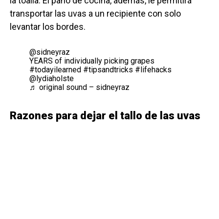
la toalla. El paño de cocina, además, le permitirá
transportar las uvas a un recipiente con solo
levantar los bordes.
@sidneyraz
YEARS of individually picking grapes
#todayilearned
#tipsandtricks
#lifehacks
@lydiaholste
♬ original sound – sidneyraz
Razones para dejar el tallo de las uvas