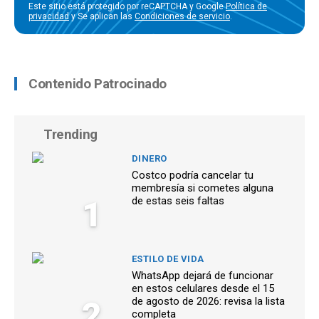
Este sitio está protegido por reCAPTCHA y Google
Política de
privacidad
y Se aplican las
Condiciones de servicio
.
Contenido Patrocinado
Trending
DINERO
Costco podría cancelar tu
membresía si cometes alguna
1
de estas seis faltas
ESTILO DE VIDA
WhatsApp dejará de funcionar
en estos celulares desde el 15
2
de agosto de 2026: revisa la lista
completa