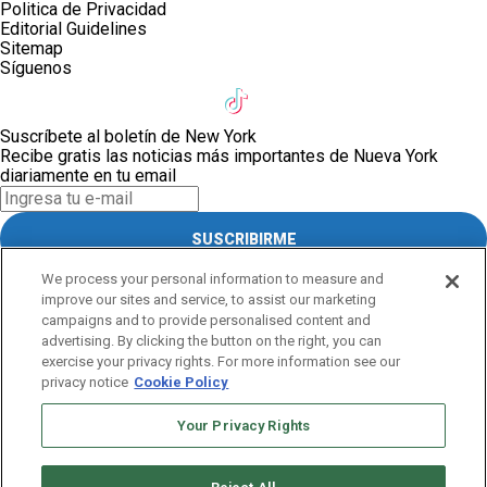
Politica de Privacidad
Editorial Guidelines
Sitemap
Síguenos
Suscríbete al boletín de New York
Recibe gratis las noticias más importantes de Nueva York
diariamente en tu email
SUSCRIBIRME
Este sitio está protegido por reCAPTCHA y Google
Política de
We process your personal information to measure and
privacidad
y Se aplican las
Condiciones de servicio
.
improve our sites and service, to assist our marketing
¡Muchas gracias!
campaigns and to provide personalised content and
advertising. By clicking the button on the right, you can
exercise your privacy rights. For more information see our
Suscríbete al boletín de New York
privacy notice
Cookie Policy
Recibe gratis las noticias más importantes de Nueva York
diariamente en tu email
Your Privacy Rights
SUSCRIBIRME