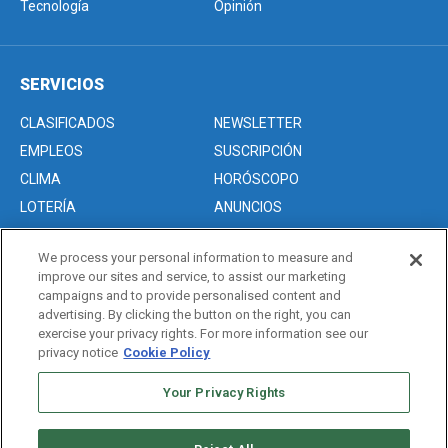
Tecnología
Opinión
SERVICIOS
CLASIFICADOS
NEWSLETTER
EMPLEOS
SUSCRIPCIÓN
CLIMA
HORÓSCOPO
LOTERÍA
ANUNCIOS
We process your personal information to measure and
improve our sites and service, to assist our marketing
Acerca de nosotros
campaigns and to provide personalised content and
Advertise with Us/Anuncios
advertising. By clicking the button on the right, you can
exercise your privacy rights. For more information see our
Politica de Privacidad
privacy notice
Cookie Policy
Editorial Guidelines
Sitemap
Your Privacy Rights