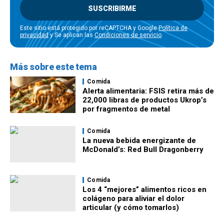
SUSCRIBIRME
Este sitio está protegido por reCAPTCHA y Google
Política de
privacidad
y Se aplican las
Condiciones de servicio
.
Más sobre este tema
Comida
Alerta alimentaria: FSIS retira más de
22,000 libras de productos Ukrop’s
por fragmentos de metal
Comida
La nueva bebida energizante de
McDonald’s: Red Bull Dragonberry
Comida
Los 4 “mejores” alimentos ricos en
colágeno para aliviar el dolor
articular (y cómo tomarlos)