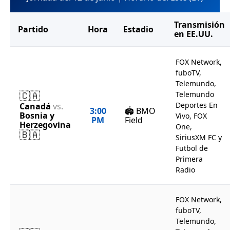
Transmisión
Partido
Hora
Estadio
en EE.UU.
FOX Network,
fuboTV,
Telemundo,
🇨🇦
Telemundo
Deportes En
Canadá
vs.
3:00
🏟️ BMO
Bosnia y
Vivo, FOX
PM
Field
Herzegovina
One,
🇧🇦
SiriusXM FC y
Futbol de
Primera
Radio
FOX Network,
fuboTV,
Telemundo,