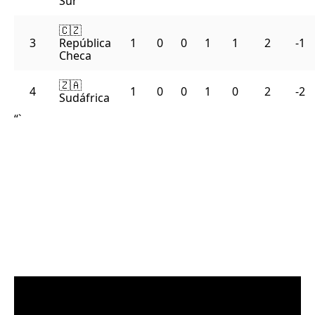
Sur
🇨🇿
3
República
1
0
0
1
1
2
-1
Checa
🇿🇦
4
1
0
0
1
0
2
-2
Sudáfrica
“`