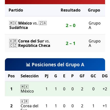
Partido
Resultado
Grupo
🇲🇽
México
vs. 🇿🇦
Grupo
2 – 0
Sudáfrica
A
🇰🇷
Corea del Sur
vs.
Grupo
2 – 1
🇨🇿
República Checa
A
📊 Posiciones del Grupo A
Pos
Selección
PJ
G
E
P
GF
GC
DG
🇲🇽
1
1
1
0
0
2
0
+2
México
🇰🇷
2
Corea del
1
1
0
0
2
1
+1