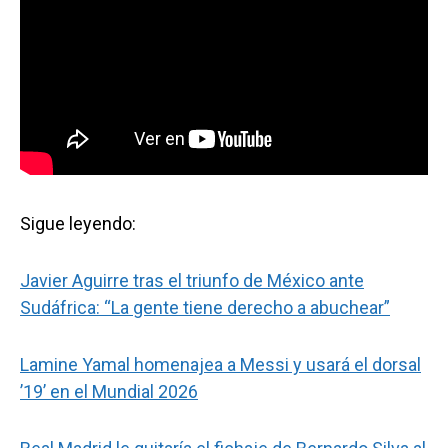
Sigue leyendo:
Javier Aguirre tras el triunfo de México ante
Sudáfrica: “La gente tiene derecho a abuchear”
Lamine Yamal homenajea a Messi y usará el dorsal
’19’ en el Mundial 2026