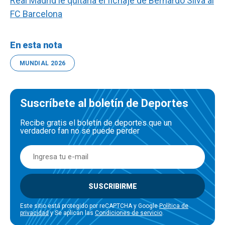
Real Madrid le quitaría el fichaje de Bernardo Silva al
FC Barcelona
En esta nota
MUNDIAL 2026
Suscríbete al boletín de Deportes
Recibe gratis el boletín de deportes que un
verdadero fan no se puede perder
SUSCRIBIRME
Este sitio está protegido por reCAPTCHA y Google
Política de
privacidad
y Se aplican las
Condiciones de servicio
.