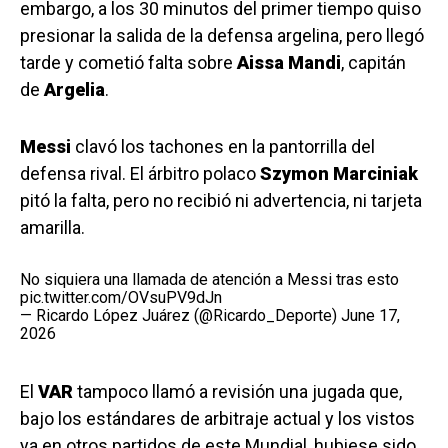
embargo, a los 30 minutos del primer tiempo quiso
presionar la salida de la defensa argelina, pero llegó
tarde y cometió falta sobre
Aissa Mandi
, capitán
de
Argelia
.
Messi
clavó los tachones en la pantorrilla del
defensa rival. El árbitro polaco
Szymon Marciniak
pitó la falta, pero no recibió ni advertencia, ni tarjeta
amarilla.
No siquiera una llamada de atención a Messi tras esto
pic.twitter.com/OVsuPV9dJn
— Ricardo López Juárez (@Ricardo_Deporte)
June 17,
2026
El
VAR
tampoco llamó a revisión una jugada que,
bajo los estándares de arbitraje actual y los vistos
ya en otros partidos de este Mundial, hubiese sido