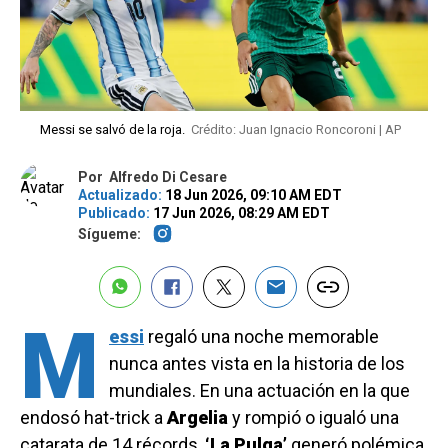
Messi se salvó de la roja.
Crédito: Juan Ignacio Roncoroni | AP
Por
Alfredo Di Cesare
Actualizado:
18 Jun 2026, 09:10 AM EDT
Publicado:
17 Jun 2026, 08:29 AM EDT
Sígueme:
M
essi
regaló una noche memorable
nunca antes vista en la historia de los
mundiales. En una actuación en la que
endosó hat-trick a
Argelia
y rompió o igualó una
catarata de 14 récords,
‘La Pulga’
generó polémica