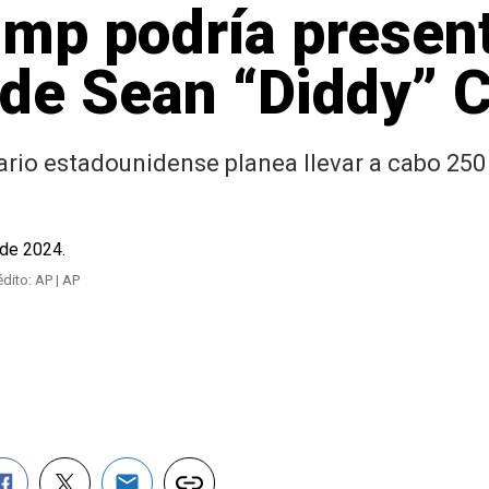
mp podría present
o de Sean “Diddy”
ario estadounidense planea llevar a cabo 25
édito: AP | AP