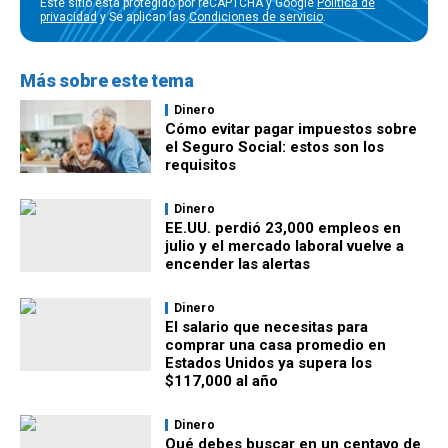
Este sitio está protegido por reCAPTCHA y Google
Política de
privacidad
y Se aplican las
Condiciones de servicio
.
Más sobre este tema
Dinero
Cómo evitar pagar impuestos sobre
el Seguro Social: estos son los
requisitos
Dinero
EE.UU. perdió 23,000 empleos en
julio y el mercado laboral vuelve a
encender las alertas
Dinero
El salario que necesitas para
comprar una casa promedio en
Estados Unidos ya supera los
$117,000 al año
Dinero
Qué debes buscar en un centavo de