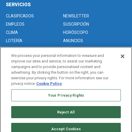
SERVICIOS
CLASIFICADOS
NEWSLETTER
EMPLEOS
SUSCRIPCIÓN
CLIMA
HORÓSCOPO
LOTERÍA
ANUNCIOS
We process your personal information to measure and
improve our sites and service, to assist our marketing
Acerca de nosotros
campaigns and to provide personalised content and
Advertise with Us/Anuncios
advertising. By clicking the button on the right, you can
exercise your privacy rights. For more information see our
Politica de Privacidad
privacy notice
Cookie Policy
Editorial Guidelines
Sitemap
Your Privacy Rights
Reject All
Copyright © 2026. All rights reserved
Accept Cookies