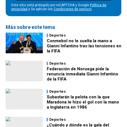
Este sitio está protegido por reCAPTCHA y Google
Política de
privacidad
y Se aplican las
Condiciones de servicio
.
Más sobre este tema
Deportes
Conmebol no le suelta la mano a
Gianni Infantino tras las tensiones en
la FIFA
Deportes
Federación de Noruega pide la
renuncia inmediata Gianni Infantino
de la FIFA
Deportes
Subastarán la pelota con la que
Maradona le hizo el gol con la mano
a Inglaterra en 1986
Deportes
¿Cuándo y dónde es la gala del