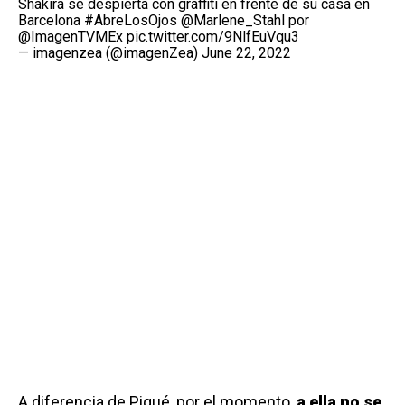
Shakira se despierta con graffiti en frente de su casa en
Barcelona
#AbreLosOjos
@Marlene_Stahl
por
@ImagenTVMEx
pic.twitter.com/9NlfEuVqu3
— imagenzea (@imagenZea)
June 22, 2022
A diferencia de Piqué, por el momento,
a ella no se