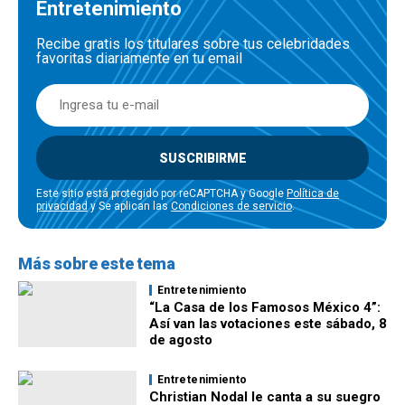
Entretenimiento
Recibe gratis los titulares sobre tus celebridades
favoritas diariamente en tu email
SUSCRIBIRME
Este sitio está protegido por reCAPTCHA y Google
Política de
privacidad
y Se aplican las
Condiciones de servicio
.
Más sobre este tema
Entretenimiento
“La Casa de los Famosos México 4”:
Así van las votaciones este sábado, 8
de agosto
Entretenimiento
Christian Nodal le canta a su suegro