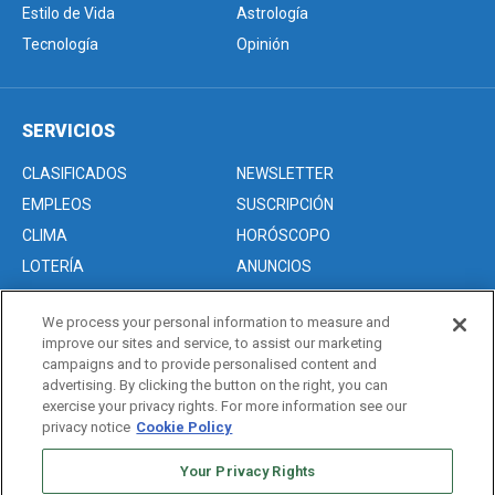
Estilo de Vida
Astrología
Tecnología
Opinión
SERVICIOS
CLASIFICADOS
NEWSLETTER
EMPLEOS
SUSCRIPCIÓN
CLIMA
HORÓSCOPO
LOTERÍA
ANUNCIOS
We process your personal information to measure and
improve our sites and service, to assist our marketing
Acerca de nosotros
campaigns and to provide personalised content and
Advertise with Us/Anuncios
advertising. By clicking the button on the right, you can
exercise your privacy rights. For more information see our
Politica de Privacidad
privacy notice
Cookie Policy
Editorial Guidelines
Sitemap
Your Privacy Rights