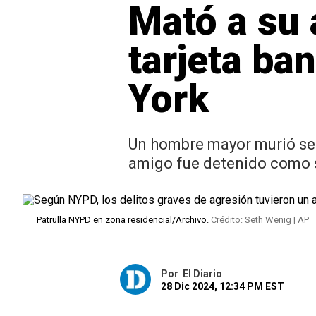
Mató a su 
tarjeta ba
York
Un hombre mayor murió sem
amigo fue detenido como
Patrulla NYPD en zona residencial/Archivo.
Crédito: Seth Wenig | AP
Por
El Diario
28 Dic 2024, 12:34 PM EST