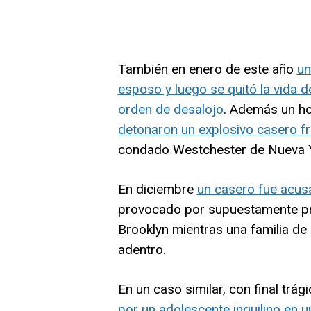
También en enero de este año
un
esposo y luego se quitó la vida d
orden de desalojo
. Además un h
detonaron un explosivo casero fre
condado Westchester de Nueva Yo
En diciembre
un casero fue acusa
provocado por supuestamente pre
Brooklyn mientras una familia de 
adentro.
En un caso similar, con final trá
por un adolescente inquilino en u