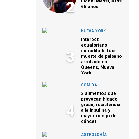
Lionel Messi, a los
2
68 años
NUEVA YORK
Interpol:
ecuatoriano
extraditado tras
3
muerte de paisano
arrollado en
Queens, Nueva
York
COMIDA
2 alimentos que
provocan hígado
graso, resistencia
4
a la insulina y
mayor riesgo de
cáncer
ASTROLOGÍA