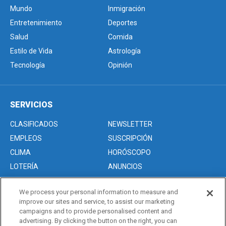
Mundo
Inmigración
Entretenimiento
Deportes
Salud
Comida
Estilo de Vida
Astrología
Tecnología
Opinión
SERVICIOS
CLASIFICADOS
NEWSLETTER
EMPLEOS
SUSCRIPCIÓN
CLIMA
HORÓSCOPO
LOTERÍA
ANUNCIOS
We process your personal information to measure and
improve our sites and service, to assist our marketing
Acerca de nosotros
campaigns and to provide personalised content and
Advertise with Us/Anuncios
advertising. By clicking the button on the right, you can