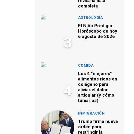
revisa la lista
completa
ASTROLOGÍA
El Niño Prodigio:
Horóscopo de hoy
6 agosto de 2026
3
COMIDA
Los 4 “mejores”
alimentos ricos en
colágeno para
4
aliviar el dolor
articular (y cómo
tomarlos)
INMIGRACIÓN
Trump firma nueva
orden para
restringir la