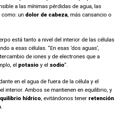
nsible a las mínimas pérdidas de agua, las
s como: un
dolor de cabeza
, más cansancio o
rpo está tanto a nivel del interior de las células
ando a esas células. “En esas ‘dos aguas’,
ntercambio de iones y de electrones que a
plo, el
potasio
y el
sodio
”.
nte en el agua de fuera de la célula y el
l interior. Ambos se mantienen en equilibrio, y
quilibrio hídrico
, evitándonos tener
retención
.