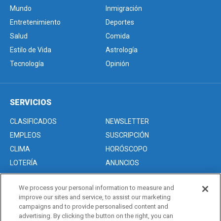
Mundo
Inmigración
Entretenimiento
Deportes
Salud
Comida
Estilo de Vida
Astrología
Tecnología
Opinión
SERVICIOS
CLASIFICADOS
NEWSLETTER
EMPLEOS
SUSCRIPCIÓN
CLIMA
HORÓSCOPO
LOTERÍA
ANUNCIOS
We process your personal information to measure and
improve our sites and service, to assist our marketing
Acerca de nosotros
campaigns and to provide personalised content and
Advertise with Us/Anuncios
advertising. By clicking the button on the right, you can