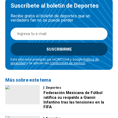
Suscríbete al boletín de Deportes
Recibe gratis el boletín de deportes que un
verdadero fan no se puede perder
SUSCRIBIRME
Este sitio está protegido por reCAPTCHA y Google
Política de
privacidad
y Se aplican las
Condiciones de servicio
.
Más sobre este tema
Deportes
Federación Mexicana de Fútbol
ratifica su respaldo a Gianni
Infantino tras las tensiones en la
FIFA